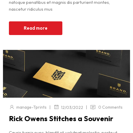
natoque penatibus et magnis dis parturient montes,
nascetur ridiculus mus
Read more
|
|
manage-Tprints
0 Comments
12/03/2022
Rick Owens Stitches a Souvenir
Cauris turpis nunc, blandit et, volutpat molestie, porta ut,