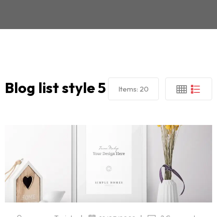
Blog list style 5
Items:
20